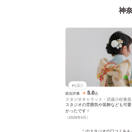
神奈
#
七五三
5.0
★
総合評価
点
スタジオキャラット・武蔵小杉東急
スタジオの雰囲気や装飾なども可愛
かったです！
（
2026
年
4
月）
このスタジオの口コミをも