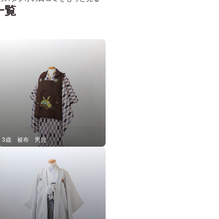
れでもご連絡なく、さらに問い合わ
一覧
。 当日の撮影や着付けの
方々の対応は素晴らしく、短時間の
プランとしてとても良かったのです
な対応が残念に思いました。繁忙期
方ない部分もあるかと思いますが、
プションをわかりやすく設定する
きない対応を望みます。 無事に撮
れホッとしています。お世話になり
りがとうございました。
3歳 被布 男児