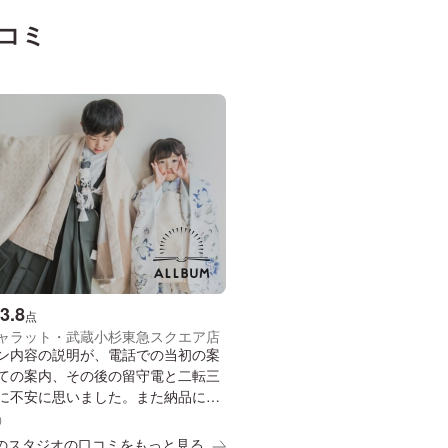
コミ
3.8
点
ャラット・武蔵小杉東急スクエア店
ン内容の説明が、電話での当初の案
ての案内、その後の留守電と二転三
に不安に思いました。また納品につ
が最後までなく、撮影後に電話で問
）
とこれからご案内、とおっしゃって
のスタジオの口コミをもっと見る