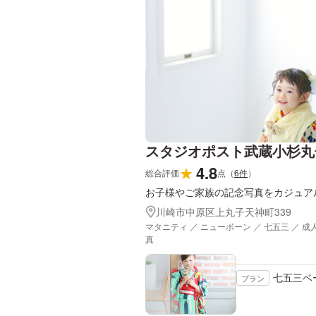
スタジオポスト武蔵小杉丸
4.8
★
総合評価
点
（
6
件
）
お子様やご家族の記念写真をカジュア
川崎市中原区上丸子天神町339
マタニティ ／ ニューボーン ／ 七五三 ／ 成
真
七五三ベ
プラン