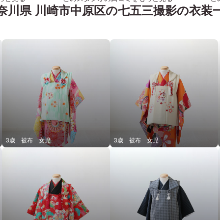
いたのにそ
奈川県 川崎市中原区
の
七五三
撮影の衣装
せることになりました
スタッフの
ミニマムな
が、事務的
ですから仕
プランやオ
等、ミスの起
影を終えら
まして、あ
3歳 被布 女児
3歳 被布 女児