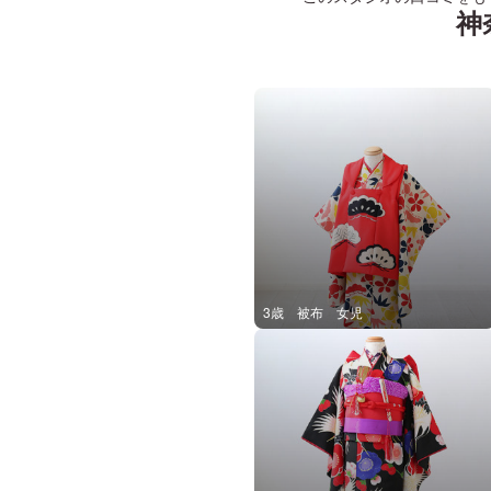
神
3歳 被布 女児