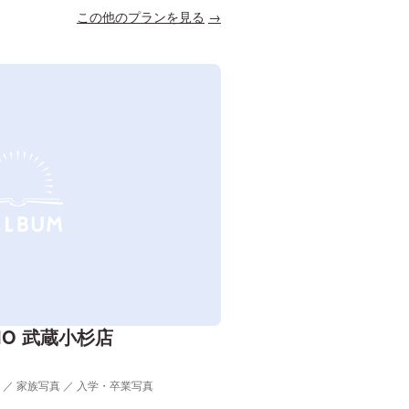
この他のプランを見る
UDIO 武蔵小杉店
 ／ 家族写真 ／ 入学・卒業写真