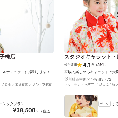
子橋店
スタジオキャラット・
4.1
★
総合評価
点
（
35
件
）
ル＆ナチュラルに撮影します！
家族で楽しめるキャラットで大
川崎市中原区小杉町3-472
人式振袖 ／ 家族写真 ／ 入学・卒業写
マタニティ ／ 七五三 ／ 成人式振袖 
ーシックプラン
ま
プラン
¥
38,500
〜（税込）