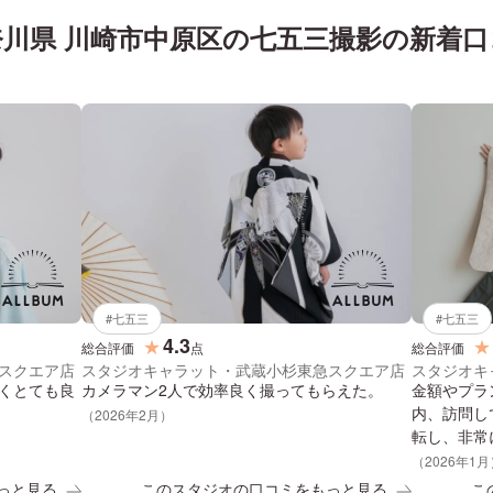
川県 川崎市中原区
の
七五三
撮影の新着口
#
七五三
#
七五三
4.3
★
★
総合評価
点
総合評価
スクエア店
スタジオキャラット・武蔵小杉東急スクエア店
スタジオキ
くとても良
カメラマン2人で効率良く撮ってもらえた。
金額やプラ
内、訪問し
（
2026
年
2
月）
転し、非常
いての案内
（
2026
年
1
月
い合わせる
っと見る
このスタジオの口コミをもっと見る
こ