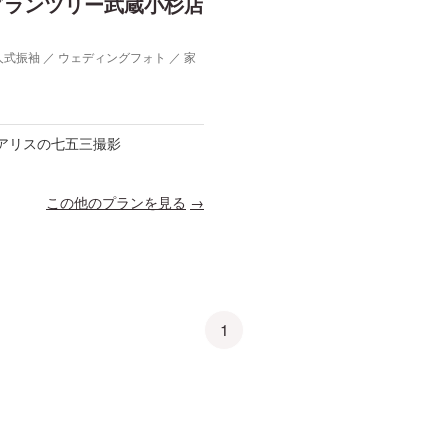
Uグランツリー武蔵小杉店
人式振袖 ／ ウェディングフォト ／ 家
アリスの七五三撮影
この他のプランを見る
1