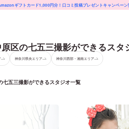
Amazonギフトカード1,000円分！
口コミ投稿プレゼントキャンペーン
中原区
の
七五三
撮影ができるスタ
ア
神奈川県央エリア
神奈川西部・湘南エリア
の
七五三
撮影ができるスタジオ一覧