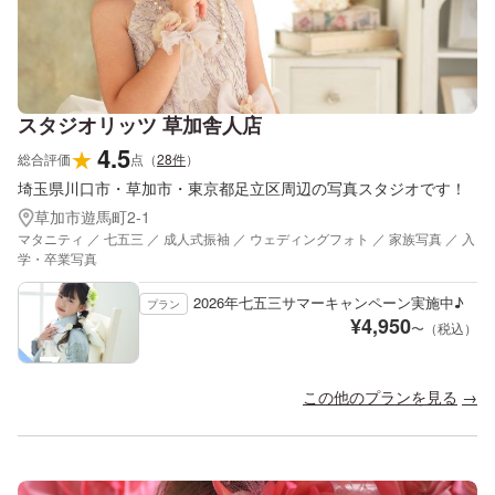
スタジオリッツ 草加舎人店
4.5
★
総合評価
点
（
28
件
）
埼玉県川口市・草加市・東京都足立区周辺の写真スタジオです！
草加市遊馬町2-1
マタニティ ／ 七五三 ／ 成人式振袖 ／ ウェディングフォト ／ 家族写真 ／ 入
学・卒業写真
2026年七五三サマーキャンペーン実施中♪
プラン
¥
4,950
〜（税込）
この他のプランを見る