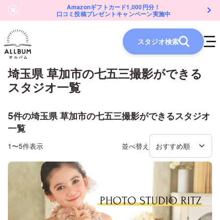
Amazonギフトカード1,000円分！
口コミ投稿プレゼントキャンペーン実施中
スタジオ検索
埼玉県 草加市
の
七五三
撮影ができる
スタジオ一覧
5
件の
埼玉県 草加市
の
七五三
撮影ができるスタジオ
一覧
1〜5件表示
並べ替え