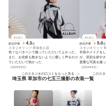
#
七五三
#
七五三
4.3
5.0
★
★
総合評価
点
総合評価
点
スタジオリッツ 草加舎人店
スタジオリッツ 
色々なパターンで撮っていただいてよかった。
衣装やメイクをし
また、お化粧も飽きないように優しく声をかけ
が、笑顔を絶やさ
ていただいて助かった
貴重な写真を撮っ
⭐︎ アルバムが届
（
2025
年
6
月）
（
2024
年
9
月）
ございました。
このスタジオの口コミをもっと見る
このスタ
埼玉県 草加市
の
七五三
撮影の衣装一覧