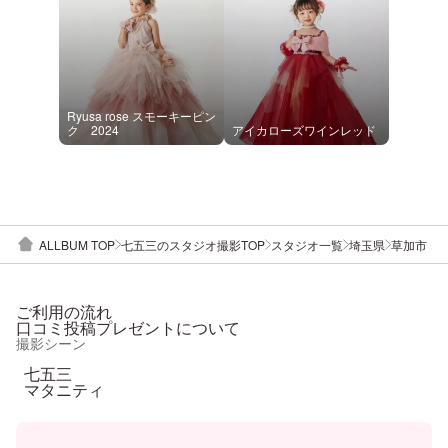
Ryusa rose スモーキーピン
ク 2024
アイカローズワインレッド
ALLBUM TOP
七五三のスタジオ撮影TOP
スタジオ一覧
埼玉県
草加市
ご利用の流れ
口コミ投稿プレゼントについて
撮影シーン
七五三
マタニティ