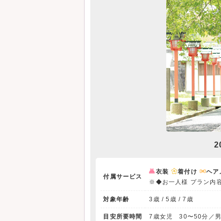
2
衣装
着付け
ヘア
付属サービス
※◆お一人様 プラン内
対象年齢
3歳 / 5歳 / 7歳
目安所要時間
7歳女児 30〜50分／男