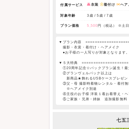
衣装
着付け
ヘア
付属サービス
対象年齢
3歳 / 5歳 / 7歳
プラン価格
5,500
円（税込）
※土日
▼プラン内容 ====================
撮影・衣裳・着付け・ヘアメイク
●お子様の一人写りが対象となります
▼５大特典 =====================
①20周年記念☆パックプラン誕生！最大3
②グランヴェルパック以上は
新商品★飾れるUSBケースプレゼント！(
③父・母 撮影時着物レンタル・着付無料
※ヘアメイク別途
④主役のお子様 洋装１着お着替え・
⑤ご家族・兄弟・姉妹 追加撮影無料
七五