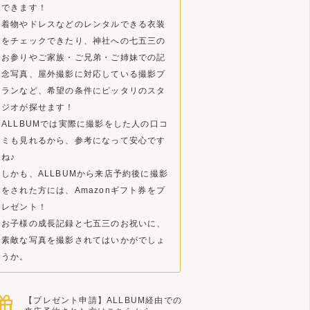
できます！
着物やドレスなどのレンタルできる衣装
をチェックできたり、神社への七五三の
お参りやご家族・ご兄弟・ご姉妹での記
念写真、屋外撮影に対応している撮影プ
ランなど、希望の条件にピッタリのスタ
ジオが探せます！
ALLBUMでは実際に撮影をした人の口コ
ミも見れるから、参考になって安心です
ね♪
しかも、ALLBUMから来店予約後に撮影
をされた方には、Amazonギフト券をプ
レゼント！
お子様の成長記録と七五三のお祝いに、
素敵な写真を撮影されてはいかがでしょ
うか。
【プレゼント申請】ALLBUM経由での