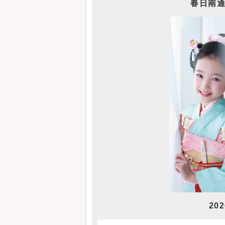
春日南通
20