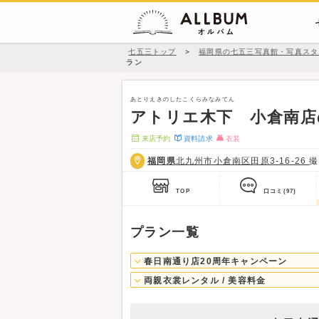
七五三トップ
＞
福岡県の七五三写真館・写真スタ
ラン
あとりえきのしたこくらみなみてん
アトリエ木下 小倉南店
来店予約
資料請求
衣装
福岡県
北九州市小倉南区田原3-16-26
TOP
口コミ
(97)
プラン一覧
春日南通り店20周年キャンペーン
両親衣裳レンタル / 美容料金