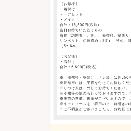
【お母様】
・着付け
・ヘアセット
・メイク
合計：16,500円(税込)
当日お持ちいただくもの
着物（訪問着）、帯、、長襦袢、髪飾り
リンベルト、伊達締め（2本）、衿心、
（5〜6本）
【お父様】
・着付け
合計：6,600円(税込)
※「肌襦袢・裾除け」「足袋」は各550
※長襦袢には、半襟を付けてお持ちくだ
※しつけ糸は、外してお持ちください。
※小物等の販売も行っておりますので、
※事前の準備、確認がございますので、
※キャミソールをご着用の上、前開きの
※ご不明点がございましたら、お気軽に