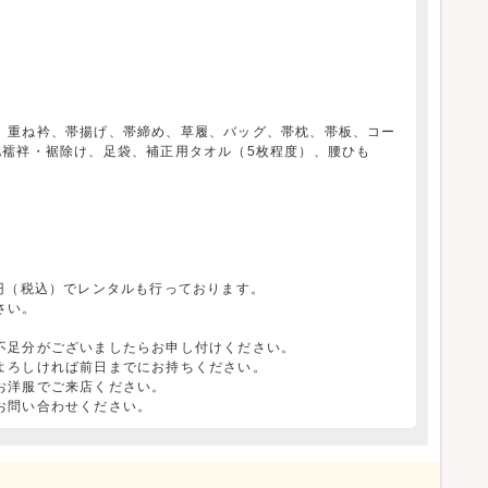
、重ね衿、帯揚げ、帯締め、草履、バッグ、帯枕、帯板、コー
肌襦袢・裾除け、足袋、補正用タオル（5枚程度）、腰ひも
円（税込）でレンタルも行っております。
さい。
不足分がございましたらお申し付けください。
よろしければ前日までにお持ちください。
お洋服でご来店ください。
お問い合わせください。