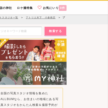
詣の神社
ロケ撮特集
お気にいり
0
件
トスタジオ一覧
＞
アトリエ木下 小倉南店
＞
プ
検索する
全国の写真スタジオ情報を集めた
ALLBUMなら、お住まいの地域にある写
真スタジオをかんたん検索＆撮影予約が