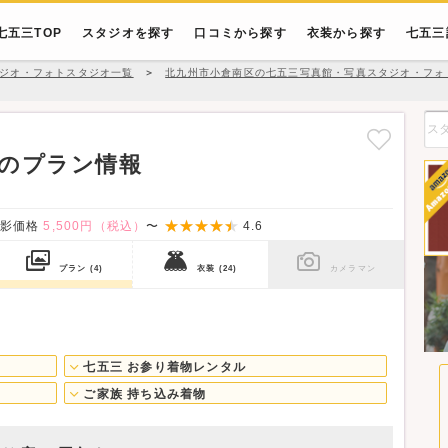
七五三TOP
スタジオを探す
口コミから探す
衣装から探す
七五三
ジオ・フォトスタジオ一覧
＞
北九州市小倉南区の七五三写真館・写真スタジオ・フォ
のプラン情報
撮影価格
5,500円（税込）
〜
4.6
プラン
(4)
衣装
(24)
カメラマン
七五三 お参り着物レンタル
ご家族 持ち込み着物