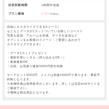
目安所要時間
1時間半前後
プラン価格
8,800
円(税込)
自由にカスタマイズできるAコース♪
もともとデータが1カットついている嬉しいコース☆
写真を追加、アルバムを作成、データを追加など
オプションをお客様のイメージ・ご要望にあわせて
カスタマイズできます♪
・データ1カットプレゼント
・撮影衣装レンタル（持ち込みもOK！）
・家族撮影OK
・次回、お宮参り撮影5000円割引特典
※ヘアセット5000円、メイクは別途3000円で承ります。事前予
約制となります。
※各種特典は使用条件がございます。詳しくは当店webサイトを
ご確認下さい。
※価格は税込表記となります。