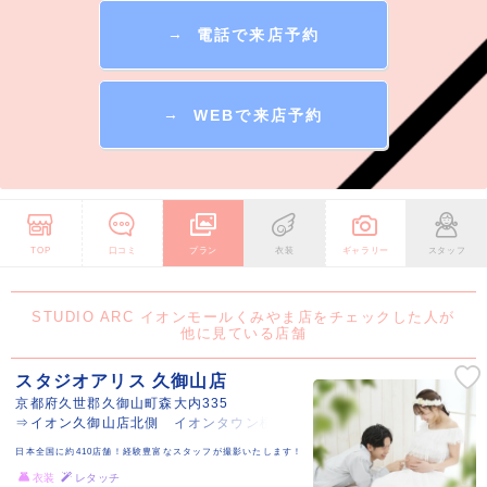
→
電話で来店予約
→
WEBで来店予約
TOP
口コミ
プラン
衣装
ギャラリー
スタッフ
STUDIO ARC イオンモールくみやま店をチェックした人が
他に見ている店舗
スタジオアリス 久御山店
京都府久世郡久御山町森大内335
⇒イオン久御山店北側 イオンタウン横
日本全国に約410店舗！経験豊富なスタッフが撮影いたします！
衣装
レタッチ