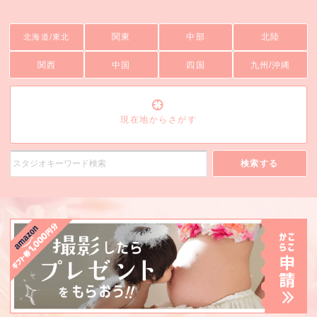
関東
中部
北陸
北海道/東北
関西
中国
四国
九州/沖縄
現在地からさがす
検索する