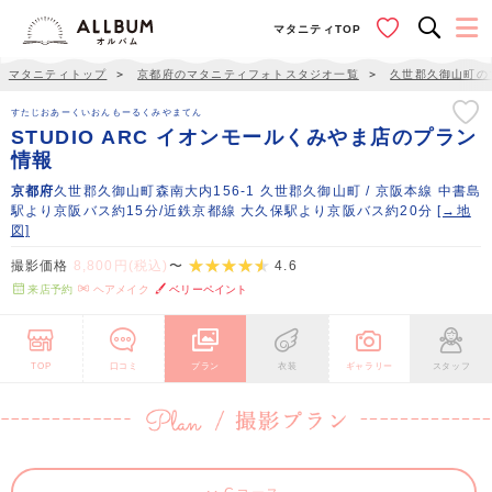
マタニティTOP
マタニティトップ
＞
京都府のマタニティフォトスタジオ一覧
＞
久世郡久御山町の
すたじおあーくいおんもーるくみやまてん
STUDIO ARC イオンモールくみやま店のプラン
情報
京都府
久世郡久御山町森南大内156-1 久世郡久御山町 / 京阪本線 中書島
駅より京阪バス約15分/近鉄京都線 大久保駅より京阪バス約20分
[→地
図]
撮影価格
8,800円(税込)
〜
4.6
来店予約
ヘアメイク
ベリーペイント
TOP
口コミ
プラン
衣装
ギャラリー
スタッフ