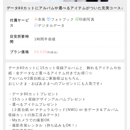
データ80カットにアルバムや選べるアイテムがついた充実コース♪
衣装
フォトブック
印刷写真
付属サービ
ス
デジタルデータ
目安所要時
1時間半前後
間
プラン価格
59,000
円(税込)
データ80カットに15カット収録アルバムと、飾れるアイテムや台
紙・全データなど選べるアイテム付きでお得♡☆
アルバムや2面台紙はご家族様はもちろん、
おじいさま・おばあさまへのプレゼントにも人気です♪
・データ80カットプレゼント
・15カット収録デザインアルバムプレゼント
・選べるアイテムプレゼント
(２面台紙 or ナチュラルウッド(NW1) or 全データ＆アルバム
収録カットの加工済みデータ)
・Myカメラでの撮影OK
・撮影衣装レンタル（持ち込みもOK！）