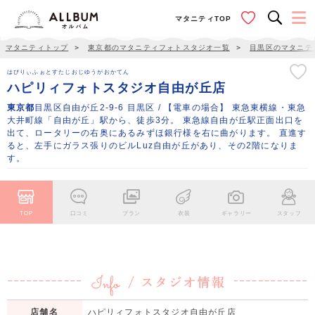
マタニティTOP
マタニティトップ
＞
東京都のマタニティフォトスタジオ一覧
＞
目黒区のマタニテ
はぴりぃふぉとすたじおじゆうがおかてん
ハピリィフォトスタジオ自由が丘店
東京都
目黒区自由が丘2-9-6 目黒区 / 【電車の場合】 東急東横線・東急
大井町線「自由が丘」駅から、徒歩3分。 東急線自由が丘駅正面出口を
出て、ロータリーの右奥にあるみずほ銀行様を右に曲がります。 直進す
ると、左手にガラス張りのビルLuz自由が丘があり、その2階になりま
す。
TOP
口コミ
プラン
衣装
ギャラリー
スタッフ
店舗名
ハピリィフォトスタジオ自由が丘店