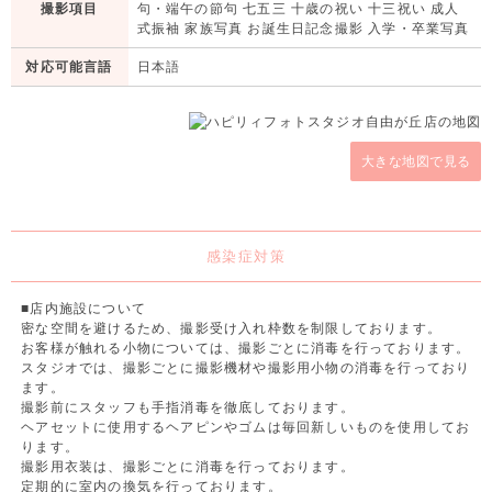
撮影項目
句・端午の節句 七五三 十歳の祝い 十三祝い 成人
式振袖 家族写真 お誕生日記念撮影 入学・卒業写真
対応可能言語
日本語
大きな地図で見る
感染症対策
■店内施設について
密な空間を避けるため、撮影受け入れ枠数を制限しております。
お客様が触れる小物については、撮影ごとに消毒を行っております。
スタジオでは、撮影ごとに撮影機材や撮影用小物の消毒を行っており
ます。
撮影前にスタッフも手指消毒を徹底しております。
ヘアセットに使用するヘアピンやゴムは毎回新しいものを使用してお
ります。
撮影用衣装は、撮影ごとに消毒を行っております。
定期的に室内の換気を行っております。