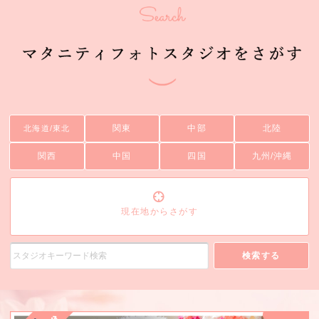
関東
中部
北陸
北海道/東北
関西
中国
四国
九州/沖縄
現在地からさがす
検索する