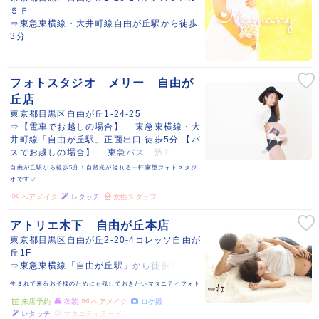
５Ｆ
⇒東急東横線・大井町線自由が丘駅から徒歩
3分
フォトスタジオ メリー 自由が
丘店
東京都目黒区自由が丘1-24-25
⇒【電車でお越しの場合】 東急東横線・大
井町線「自由が丘駅」正面出口 徒歩5分 【バ
スでお越しの場合】 東急バス 渋11 自由
ヶ丘学園 下車 徒歩2分 【お車でお越しの場
自由が丘駅から徒歩5分！自然光が溢れる一軒家型フォトスタジ
合】 専用駐車場はございません。近隣にい
オです♡
くつかコインパーキングがございますのでそ
ヘアメイク
レタッチ
女性スタッフ
ちらをご利用ください
アトリエ木下 自由が丘本店
東京都目黒区自由が丘2-20-4コレッソ自由が
丘1F
⇒東急東横線「自由が丘駅」から徒歩7分
生まれて来るお子様のためにも残しておきたいマタニティフォト
来店予約
衣装
ヘアメイク
ロケ撮
レタッチ
マタニティヌード