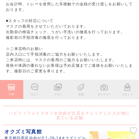
お会計時、トレーを使用した非接触での金銭の受け渡しをお願いして
おります。
■スタッフの対応について
マスクの着用をさせていただいております。
出勤前の検温チェック、うがい手洗いの徹底を行っております。
撮影前の手指消毒の徹底を行っております。
☆ご来店時のお願い
店内入口にて手指消毒のご協力をお願いいたします。
ご来店時には、マスクの着用のご協力をお願いいたします。
発熱や体調の優れないお客様は予め店舗までご連絡をお願いいたしま
す。撮影日のご変更を承ります。
TOP
口コミ
プラン
衣装
ギャラリー
スタッフ
ハピリィフォトスタジオ自由が丘店をチェックした人が他に
見ている店舗
オクズミ写真館
東京都目黒区自由が丘1-26-14オクズミビル