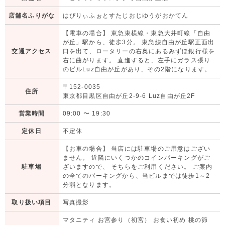
店舗名ふりがな
はぴりぃふぉとすたじおじゆうがおかてん
【電車の場合】 東急東横線・東急大井町線「自由
が丘」駅から、徒歩3分。 東急線自由が丘駅正面出
交通アクセス
口を出て、ロータリーの右奥にあるみずほ銀行様を
右に曲がります。 直進すると、左手にガラス張り
のビルLuz自由が丘があり、その2階になります。
〒152-0035
住所
東京都目黒区自由が丘2-9-6 Luz自由が丘2F
営業時間
09:00
〜
19:30
定休日
不定休
【お車の場合】 当店には駐車場のご用意はござい
ません。 近隣にいくつかのコインパーキングがご
駐車場
ざいますので、 そちらをご利用ください。 ご案内
の全てのパーキングから、当ビルまでは徒歩1～2
分弱となります。
取り扱い項目
写真撮影
マタニティ お宮参り（初宮） お食い初め 桃の節