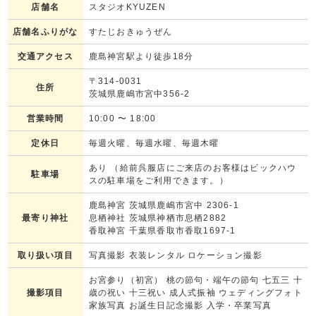
店舗名
スタジオKYUZEN
店舗名ふりがな
すたじおきゅうぜん
交通アクセス
鹿島神宮駅より徒歩18分
〒314-0031
住所
茨城県鹿嶋市宮中356-2
営業時間
10:00
〜
18:00
定休日
毎週火曜、毎週水曜、毎週木曜
あり （給前呉服店にご来店のお客様はビックハウ
駐車場
スの駐車場をご利用できます。）
鹿島神宮 茨城県鹿嶋市宮中 2306-1
最寄り神社
息栖神社 茨城県神栖市息栖2882
香取神宮 千葉県香取市香取1697-1
取り扱い項目
写真撮影 衣装レンタル ロケーション撮影
お宮参り（初宮） 桃の節句・端午の節句 七五三 十
撮影項目
歳の祝い 十三祝い 成人式振袖 ウェディングフォト
家族写真 お誕生日記念撮影 入学・卒業写真