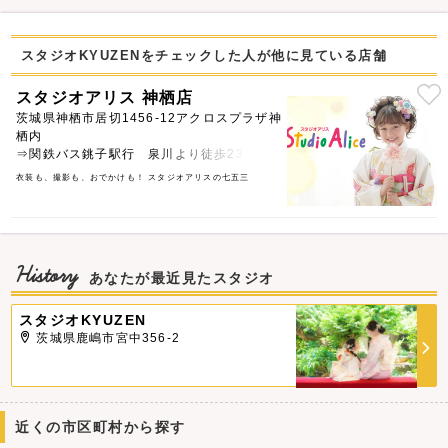
スタジオKYUZENをチェックした人が他に見ている店舗
スタジオアリス 神栖店
茨城県神栖市居切1456-12アクロスプラザ神
栖内
⇒関鉄バス銚子駅行 泉川より徒歩23分
衣装も、撮影も、おでかけも！ スタジオアリスの七五三
History
あなたが最近見たスタジオ
スタジオKYUZEN
茨城県鹿嶋市宮中356-2
近くの市区町村から探す