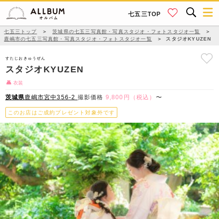
七五三TOP
七五三トップ
＞
茨城県の七五三写真館・写真スタジオ・フォトスタジオ一覧
＞
鹿嶋市の七五三写真館・写真スタジオ・フォトスタジオ一覧
＞
スタジオKYUZEN
すたじおきゅうぜん
スタジオKYUZEN
衣装
茨城県
鹿嶋市宮中356-2
撮影価格
9,800円（税込）
〜
このお店はご成約プレゼント対象外です