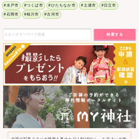
#水戸市
#つくば市
#ひたちなか市
#土浦市
#日立市
#石岡市
#桜川市
#古河市
検索する
全国の写真スタジオ情報を集めたALLBUMなら、お住まいの地