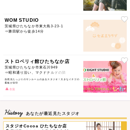
WOM STUDIO
茨城県ひたちなか市東大島3-23-1
⇒勝田駅から徒歩14分
ストロベリィ館ひたちなか店
茨城県ひたちなか市東石川949
⇒昭和通り沿い、マクドナルドの隣
自然光たっぷりのサンルームのあるスタジオ！大きなイチゴの
看板が目印
衣装
History
あなたが最近見たスタジオ
スタジオCocoa ひたちなか店