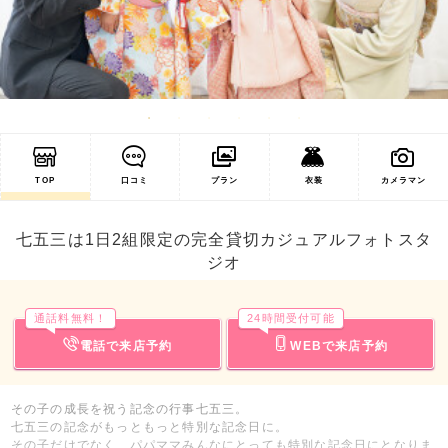
TOP
口コミ
プラン
衣装
カメラマン
七五三は1日2組限定の完全貸切カジュアルフォトスタ
ジオ
通話料無料！
24時間受付可能
電話で来店予約
WEBで来店予約
その子の成長を祝う記念の行事七五三。
七五三の記念がもっともっと特別な記念日に。
その子だけでなく、パパママみんなにとっても特別な記念日にとなりま