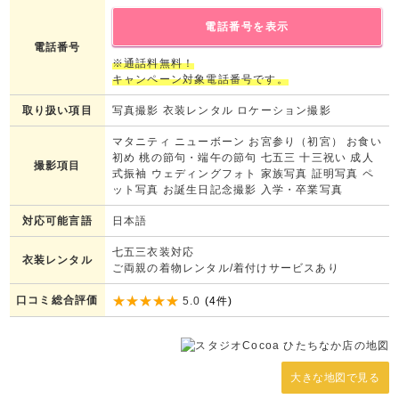
電話番号を表示
電話番号
※通話料無料！
キャンペーン対象電話番号です。
取り扱い項目
写真撮影 衣装レンタル ロケーション撮影
マタニティ ニューボーン お宮参り（初宮） お食い
初め 桃の節句・端午の節句 七五三 十三祝い 成人
撮影項目
式振袖 ウェディングフォト 家族写真 証明写真 ペ
ット写真 お誕生日記念撮影 入学・卒業写真
対応可能言語
日本語
七五三衣装対応
衣装レンタル
ご両親の着物レンタル/着付けサービスあり
口コミ総合評価
5.0
(
4
件)
大きな地図で見る