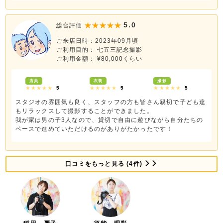
5.0
総合評価
ご来店日時：2023年09月頃
ご利用目的： 七五三記念撮影
ご利用金額： ¥80,000くらい
店員
衣装
撮影
★★★★★
5
★★★★★
5
★★★★★
5
スタジオの雰囲気も良く、スタッフの方も皆さん親切で子ども達
もリラックスして撮影することができました。
我が家は男の子3人なので、貸切で自由に遊びながら自分たちの
ペースで進めていただけるのがありがたかったです！
口コミをもっと見る (4件)