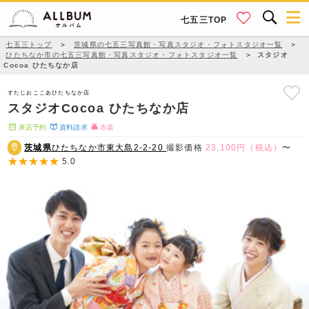
七五三TOP
七五三トップ
＞
茨城県の七五三写真館・写真スタジオ・フォトスタジオ一覧
＞
ひたちなか市の七五三写真館・写真スタジオ・フォトスタジオ一覧
＞
スタジオ
Cocoa ひたちなか店
すたじおここあひたちなか店
スタジオCocoa ひたちなか店
来店予約
資料請求
衣装
茨城県
ひたちなか市東大島2-2-20
撮影価格
23,100円（税込）
〜
5.0