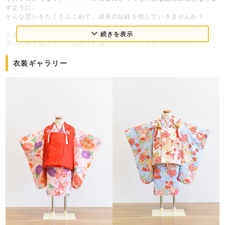
すように。
そんな思いをたくさんこめて、成長の記録を残していきませんか？
続きを表示
スタジオCocoa ひたちなか店は完全貸切型フォトスタジオ。
周りの目を気にせず、自由にお過ごしいただけます。
元気有り余っちゃうお子様、大歓迎！スタジオ内は広々なので、走り回
りながら撮影します（笑）
衣装ギャラリー
スタジオCocoa ひたちなか店では衣装のお貸し出しから、ヘアメイク
着付も行っております。
パパママ、きょうだい撮影。撮影の組み合わせも自由！追加料金なし！
もちろん、おじいちゃん、おばあちゃんとも一緒にお写真も残していく
ことができますよ♪
【スタジオCocoaのPRポイント】
■ペット撮影OK
■マイカメラ、ビデオ撮影OK
■駐車場完備
■貸切型スタジオ
■待ち時間ゼロ
■全カット付きプラン
■安心！見積書提示致します。