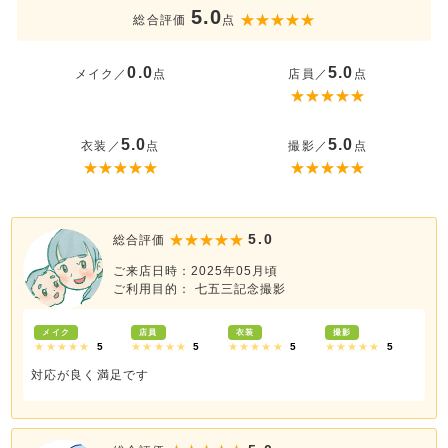
5.0
総合評価
点
0.0
5.0
メイク／
点
店員／
点
5.0
5.0
衣装／
点
撮影／
点
5.0
総合評価
ご来店日時：2025年05月頃
ご利用目的： 七五三記念撮影
メイク
店員
衣装
撮影
★★★★★
5
★★★★★
5
★★★★★
5
★★★★★
5
対応が良く満足です