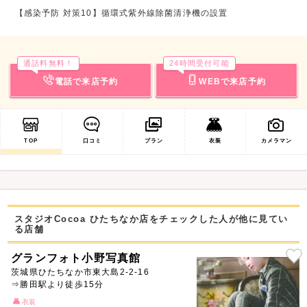
【感染予防 対策10】循環式紫外線除菌清浄機の設置
通話料無料！
24時間受付可能
電話で来店予約
WEBで来店予約
TOP
口コミ
プラン
衣装
カメラマン
スタジオCocoa ひたちなか店をチェックした人が他に見てい
る店舗
グランフォト小野写真館
茨城県ひたちなか市東大島2-2-16
⇒勝田駅より徒歩15分
衣装