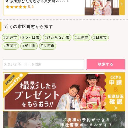
茨城県ひたちなか市東大島2-2-20
5.0
近くの市区町村から探す
#水戸市
#つくば市
#ひたちなか市
#土浦市
#日立市
#石岡市
#桜川市
#古河市
検索する