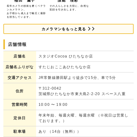
稲田 麗子
須能 理彩
長年カメラの技術を磨くベテラ
その人らしさを大切に、自然な
ンカメラマン。
笑顔を引き出します。
お子様から成人まで幅広く撮影
を担当しています。
カメラマンをもっと見る
店舗情報
店舗名
スタジオCocoa ひたちなか店
店舗名ふりがな
すたじおここあひたちなか店
交通アクセス
JR常磐線勝田駅より徒歩で15分、車で5分
〒312-0042
住所
茨城県ひたちなか市東大島2-2-20 スペース八重
営業時間
10:00
〜
19:00
年末年始、毎週火曜、毎週水曜 （※祝日は営業し
定休日
ております。）
駐車場
あり （14台（無料））