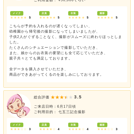
ご利用金額： ¥50,000くらい
メイク
店員
衣装
撮影
★★★★★
5
★★★★★
5
★★★★★
5
★★★★★
5
こちらが予約を入れるのが遅くなってしまい、
幼稚園から帰宅後の撮影になってしまいましたが、
子供2人がぐずることなく、撮影がスムーズに終わりほっとしま
した。
たくさんのシチュエーションで撮影していただき、
また、娘からのお衣装の要望にも全て応じていただき、
親子共々とても満足しております。
全データを購入させていただき、
商品ができあがってくるのを楽しみにしております。
3.5
総合評価
ご来店日時：6月17日頃
ご利用目的： 七五三記念撮影
メイク
店員
衣装
撮影
★★★☆☆
3
★★★★☆
4
★★★★☆
4
★★★☆☆
3