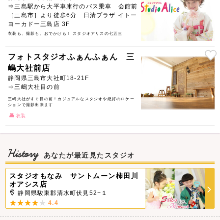
⇒三島駅から大平車庫行のバス乗車 会館前
七五三の撮影の流れ
［三島市］より徒歩6分 日清プラザ イトー
ヨーカドー三島店 3F
Step1.衣装選び
衣装も、撮影も、おでかけも！ スタジオアリスの七五三
豊富な衣装の中からお好きな衣装をお選びいただきます。迷ったときは
プロスタッフが一人一人に合った、より映える衣装をお選び致しますの
でご安心下さい。
フォトスタジオふぁんふぁん 三
嶋大社前店
Step2.着付け＆ヘアセット
静岡県三島市大社町18-21F
お着替えもスタッフにお任せ下さい。衣装に合ったヘアセットは、和
⇒三嶋大社目の前
装・洋装どちらもご対応可能です。
三嶋大社がすぐ目の前！カジュアルなスタジオや絶好のロケー
ションで撮影出来ます
Step3.楽しく撮影♪
熟練のカメラマンと一緒に楽しく撮影をしていきます。モデル撮影と同
衣装
じで、コミュニケーションをとりながら素敵な表情を引き出します♪
Step4.写真選び
History
撮影したお写真を選びます。大きなモニターに表示されるので、しっか
あなたが最近見たスタジオ
りと確認してお選びいただけます。
スタジオもなみ サントムーン柿田川
オアシス店
よくあるご質問
静岡県駿東郡清水町伏見52−１
4.4
Q．どんな衣装があるの？
A．最新のデザインドレスから古典的な和装など多数ご用意。ご来店い