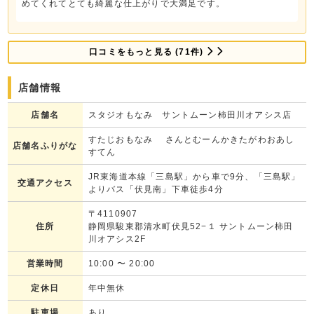
めてくれてとても綺麗な仕上がりで大満足です。
カメラマンがお子様の表情を引き出します♪
ちょっと人見知りのお子様や、恥ずかしがり屋さんのお子様も大丈夫！
可愛らしい笑顔や、普段は見せない表情まで引き出します♡
口コミをもっと見る (71件)
豊富な衣装！何着でも着替えて撮影OK♪
有名ブランド着物を始め、多数の衣装を取り揃えております。着物・ド
レス・スーツは何着でもお着替えOK！それぞれの衣装に合ったヘアメ
店舗情報
イクをいたします。
店舗名
スタジオもなみ サントムーン柿田川オアシス店
多彩なスタジオ！和風から洋風まで♪
和の雰囲気あふれる畳のセット、洋館のような真っ白のセット、かっこ
すたじおもなみ さんとむーんかきたがわおあし
店舗名ふりがな
いいレンガ壁のセットなど、映えること間違いなしのスタジオセットが
すてん
多数！
JR東海道本線「三島駅」から車で9分、「三島駅」
交通アクセス
【七五三の撮影はいつから？】
よりバス「伏見南」下車徒歩4分
七五三の参拝日は11月15日が一般的と言われていますが、混雑を避け
〒4110907
たい場合や、お休みの都合上、日をずらして参拝される方も多くいらっ
住所
静岡県駿東郡清水町伏見52−１ サントムーン柿田
しゃいます。
川オアシス2F
また、前撮りを春頃から撮影されるお客様も増えています。
もなみでは、お客様にご安心して撮影していただくため、早めの時期か
営業時間
10:00
〜
20:00
ら七五三の撮影を承っております。
今しか撮れない思い出のお写真を、もなみにお任せ下さい。
定休日
年中無休
駐車場
あり