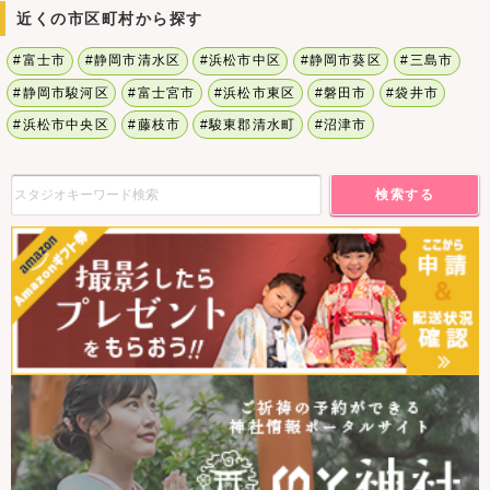
ただき試着することもできます。お詣り衣装のレンタルももちろん
近くの市区町村から探す
OK！
#富士市
#静岡市清水区
#浜松市中区
#静岡市葵区
#三島市
Q．両親・兄弟揃って衣装を着たいです！
A．ご両親用の和装、ご兄弟用の衣装（0歳～12歳）のご用意がありま
#静岡市駿河区
#富士宮市
#浜松市東区
#磐田市
#袋井市
す。主役以外の方の衣装はご予約制となっております。
#浜松市中央区
#藤枝市
#駿東郡清水町
#沼津市
Q．写真はいつ撮るの？
A．前撮りは『夏の日焼け前』がおすすめ！お詣り当日はスケジュール
が大変！撮影は別日にする事でお子様の負担が軽くなります。お詣り後
検索する
に撮影する『後撮り』など、お子様の成長や都合に応じてお決めいただ
けます。
Q．衣装の持ち込みはできますか？
A．可能です。お着物をお持ち込みの方は、撮影日の1週間前～3日前に
お持ち下さい。
Q．急に来店しても大丈夫？
A．完全予約制となっておりますので、事前のご予約をお願いしており
ます。ご予約なしでご来店されますと、ご案内できない場合がございま
すのでご了承下さい。