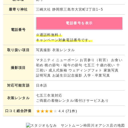
【もなみのお得な七五三撮影プラ
最寄り神社
三嶋大社 静岡県三島市大宮町2丁目1−5
ン】
1.前撮りプラン
電話番号を表示
当日はお時間に余裕を持って参拝したい方、おじい様・おばあ様とゆっ
くり過ごされたい方にオススメです。
電話番号
※通話料無料！
2.秋のお出掛け着物レンタル
キャンペーン対象電話番号です。
お休みがなかなかとれないパパ・ママや、思い出の時間を1日たっぷり
取り扱い項目
写真撮影 衣装レンタル
過ごされたいご家族にオススメのプランです。
マタニティ ニューボーン お宮参り（初宮） お食い
【1.前撮りプラン】七五三前撮り7大
初め 桃の節句・端午の節句 七五三 十歳の祝い 十
撮影項目
三祝い 成人式振袖 ウェディングフォト 家族写真
特典付き！
証明写真 お誕生日記念撮影 入学・卒業写真
対応可能言語
日本語
・撮影料3,300円→0円
・ご家族撮影料→0円
七五三衣装対応
・多ポーズ撮影→0円
衣装レンタル
ご両親の着物レンタル/着付けサービスあり
・【アルバムご購入の方対象】お買い上げ写真の画像収録CD-Rプレゼ
ント！
口コミ総合評価
4.4
(
71
件)
・【平日撮影対象】撮影時の衣装 何着来てもOK！
・ヘアチェンジOK！※別途2,200円（税込）※日本髪は5,500円（税
込）
・撮影時着付け 兄弟・姉妹無料！※小学生以下1名様のみ。2名様以降