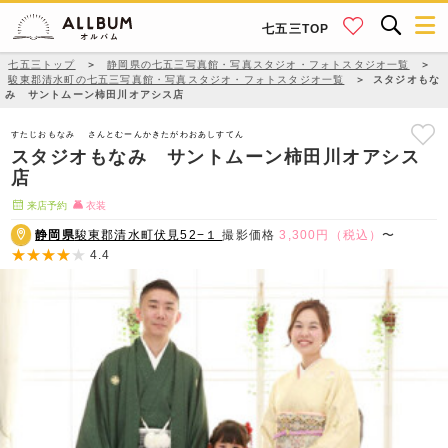
七五三TOP
七五三トップ
＞
静岡県の七五三写真館・写真スタジオ・フォトスタジオ一覧
＞
駿東郡清水町の七五三写真館・写真スタジオ・フォトスタジオ一覧
＞
スタジオもな
み サントムーン柿田川オアシス店
すたじおもなみ さんとむーんかきたがわおあしすてん
スタジオもなみ サントムーン柿田川オアシス
店
来店予約
衣装
静岡県
駿東郡清水町伏見52−１
撮影価格
3,300円（税込）
〜
4.4