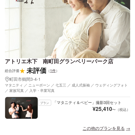
アトリエ木下 南町田グランベリーパーク店
未評価
★
総合評価
（
1
件
）
町田市鶴間3-4-1
マタニティ ／ ニューボーン ／ 七五三 ／ 成人式振袖 ／ ウェディングフォト
／ 家族写真 ／ 入学・卒業写真
「マタニティ＆ベビー」撮影3回セット
プラン
¥
25,410
〜（税込）
この他のプランを見る