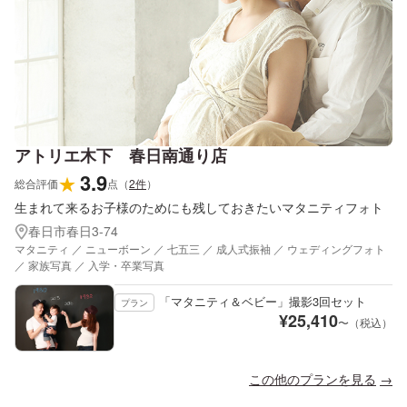
アトリエ木下 春日南通り店
3.9
★
総合評価
点
（
2
件
）
生まれて来るお子様のためにも残しておきたいマタニティフォト
春日市春日3-74
マタニティ ／ ニューボーン ／ 七五三 ／ 成人式振袖 ／ ウェディングフォト
／ 家族写真 ／ 入学・卒業写真
「マタニティ＆ベビー」撮影3回セット
プラン
¥
25,410
〜（税込）
この他のプランを見る