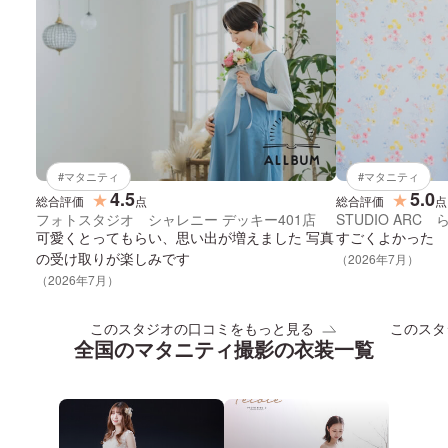
#
マタニティ
#
マタニティ
4.5
5.0
★
★
総合評価
点
総合評価
点
フォトスタジオ シャレニー デッキー401店
STUDIO AR
可愛くとってもらい、思い出が増えました 写真
すごくよかった
の受け取りが楽しみです
（
2026
年
7
月）
（
2026
年
7
月）
このスタジオの口コミをもっと見る
このスタ
全国
の
マタニティ
撮影の衣装一覧