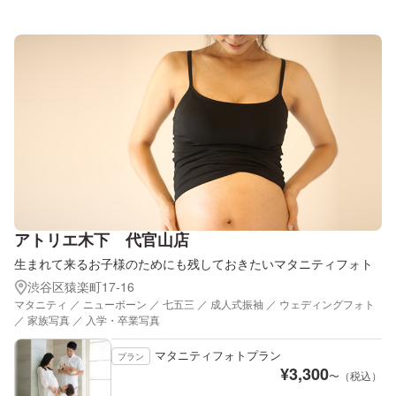
アトリエ木下 代官山店
生まれて来るお子様のためにも残しておきたいマタニティフォト
渋谷区猿楽町17-16
マタニティ ／ ニューボーン ／ 七五三 ／ 成人式振袖 ／ ウェディングフォト
／ 家族写真 ／ 入学・卒業写真
マタニティフォトプラン
プラン
¥
3,300
〜（税込）