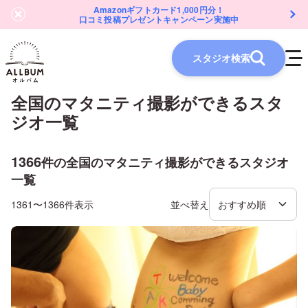
Amazonギフトカード1,000円分！
口コミ投稿プレゼントキャンペーン実施中
スタジオ検索
全国
の
マタニティ
撮影ができるスタ
ジオ一覧
1366
件の
全国
の
マタニティ
撮影ができるスタジオ
一覧
1361〜1366件表示
並べ替え