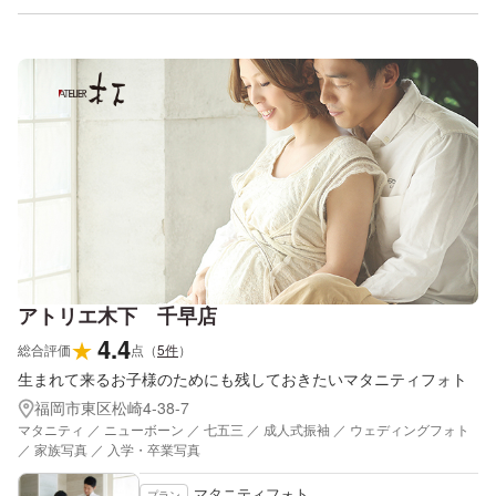
アトリエ木下 千早店
4.4
★
総合評価
点
（
5
件
）
生まれて来るお子様のためにも残しておきたいマタニティフォト
福岡市東区松崎4-38-7
マタニティ ／ ニューボーン ／ 七五三 ／ 成人式振袖 ／ ウェディングフォト
／ 家族写真 ／ 入学・卒業写真
マタニティフォト
プラン