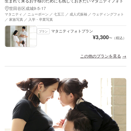
生まれて来るお子様のためにも残しておきたいマタニティフォト
世田谷区成城9-5-17
マタニティ ／ ニューボーン ／ 七五三 ／ 成人式振袖 ／ ウェディングフォト
／ 家族写真 ／ 入学・卒業写真
マタニティフォトプラン
プラン
¥
3,300
〜（税込）
この他のプランを見る