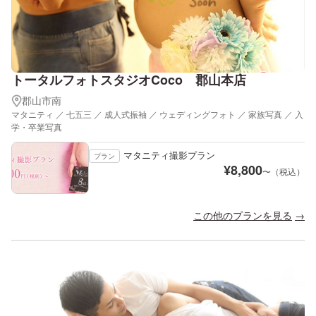
トータルフォトスタジオCoco 郡山本店
郡山市南
マタニティ ／ 七五三 ／ 成人式振袖 ／ ウェディングフォト ／ 家族写真 ／ 入
学・卒業写真
マタニティ撮影プラン
プラン
¥
8,800
〜（税込）
この他のプランを見る