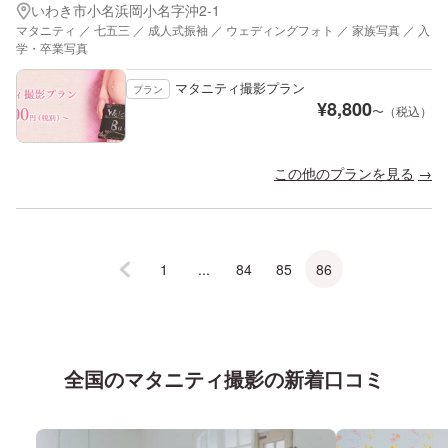
いわき市小名浜岡小名字沖2-1
マタニティ ／ 七五三 ／ 成人式振袖 ／ ウェディングフォト ／ 家族写真 ／ 入
学・卒業写真
マタニティ撮影プラン
プラン
¥
8,800
〜（税込）
この他のプランを見る
1
...
84
85
86
全国
の
マタニティ
撮影の新着口コミ