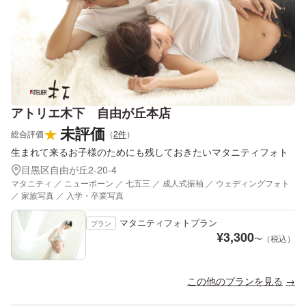
アトリエ木下 自由が丘本店
未評価
★
総合評価
（
2
件
）
生まれて来るお子様のためにも残しておきたいマタニティフォト
目黒区自由が丘2-20-4
マタニティ ／ ニューボーン ／ 七五三 ／ 成人式振袖 ／ ウェディングフォト
／ 家族写真 ／ 入学・卒業写真
マタニティフォトプラン
プラン
¥
3,300
〜（税込）
この他のプランを見る