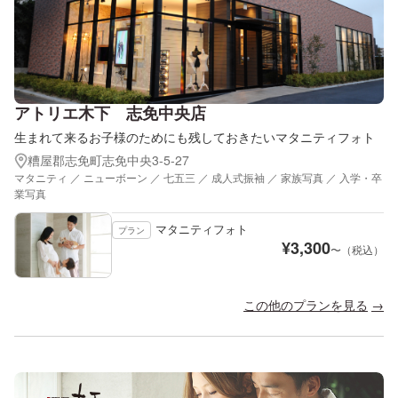
アトリエ木下 志免中央店
生まれて来るお子様のためにも残しておきたいマタニティフォト
糟屋郡志免町志免中央3-5-27
マタニティ ／ ニューボーン ／ 七五三 ／ 成人式振袖 ／ 家族写真 ／ 入学・卒
業写真
マタニティフォト
プラン
¥
3,300
〜（税込）
この他のプランを見る