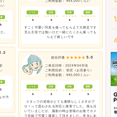
り）
ご利用金額： ¥64,000くらい
らい
メイク
店員
衣装
撮影
★★★★★
★★★★★
★★★★★
★★★★★
撮影
5
5
5
5
★★★
5
すごく可愛い写真を撮ってもらえて大満足です
った。
兄も主役では無いけど一緒にたくさん撮っても
らえて嬉しいです
2.3
5.0
総合評価
頃
影
ご来店日時：2024年04月頃
い
ご利用目的： 初宮（お宮参り）
ご利用金額： ¥80,000くらい
撮影
☆☆☆
メイク
店員
衣装
撮影
2
★★★★★
★★★★★
★★★★★
★★★★★
5
5
5
5
なが大
スタッフの皆様がとても素晴らしくさすがプ
ロ！って思わされる対応と接客でした。孫も泣
いていましたが、撮影の時は皆様のお陰でカメ
ラ目線で可愛く撮影して頂きました。本当にあ