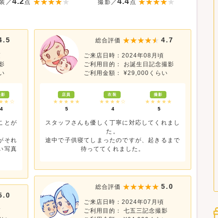
4.2
4.4
装／
点
撮影／
点
4.5
4.7
総合評価
頃
ご来店日時：2024年08月頃
影
ご利用目的： お誕生日記念撮影
い
ご利用金額： ¥29,000くらい
撮影
店員
衣装
撮影
★★☆
★★★★★
★★★★☆
★★★★★
4
5
4
5
ことが
スタッフさんも優しく丁寧に対応してくれまし
た。
がそれ
途中で子供寝てしまったのですが、起きるまで
い写真
待っててくれました。
。
5.0
総合評価
5.0
ご来店日時：2024年07月頃
頃
ご利用目的： 七五三記念撮影