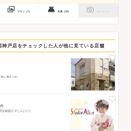
プラン
(7)
衣装
(50)
カメラマン
西神戸店をチェックした人が他に見ている店舗
緒に遊ぼうね♪
A内
MBO PLAZA内