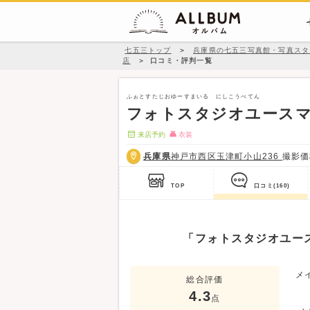
七五三トップ
＞
兵庫県の七五三写真館・写真スタ
店
＞
口コミ・評判一覧
ふぉとすたじおゆーすまいる にしこうべてん
フォトスタジオユースマ
来店予約
衣装
兵庫県
神戸市西区玉津町小山236
撮影
TOP
口コミ
(160)
「フォトスタジオユー
メ
総合評価
4.3
点