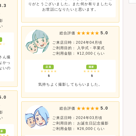
りがとうございました。また何か有りましたら
3.3
お世話になりたいと思います。
頃
影
い
5.0
総合評価
ご来店日時：2024年04月頃
★☆
ご利用目的： 入学式・卒業式
ご利用金額： ¥12,000くらい
さん撮
なかっ
店員
撮影
ないの
★★★★★
★★★★★
5
5
気持ちよく撮影してもらいました。
5.0
頃
5.0
総合評価
影
い
ご来店日時：2024年03月頃
ご利用目的： お誕生日記念撮影
ご利用金額： ¥26,000くらい
撮影
★★★