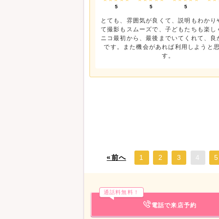
5
5
5
とても、雰囲気が良くて、説明もわかり
て撮影もスムーズで、子どもたちも楽し
ニコ最初から、最後までいてくれて、良
です。また機会があれば利用しようと
す。
«前へ
1
2
3
4
5
通話料無料！
電話で来店予約