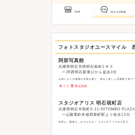
TOP
口コミ
(160)
フォトスタジオユースマイル 
阿那写真館
兵庫県明石市西明石南町1-8-3
⇒JR西明石駅東口から徒歩3分
お気に入りの着物や洋装を着て、明るく楽しい写真館で皆で一
衣装
限定特典
スタジオアリス 明石硯町店
兵庫県明石市硯町3-12-50TOMBO PLAZ
⇒山陽電鉄本線西新町駅より徒歩12分 TO
衣装も、撮影も、おでかけも！ スタジオアリスの七五三