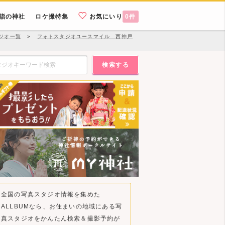
詣の神社
ロケ撮特集
お気にいり
0
件
ジオ一覧
＞
フォトスタジオユースマイル 西神戸
検索する
全国の写真スタジオ情報を集めた
ALLBUMなら、お住まいの地域にある写
真スタジオをかんたん検索＆撮影予約が