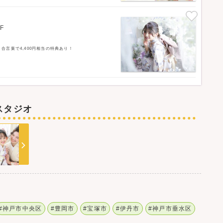
F
言葉で4,400円相当の特典あり！
スタジオ
#神戸市中央区
#豊岡市
#宝塚市
#伊丹市
#神戸市垂水区