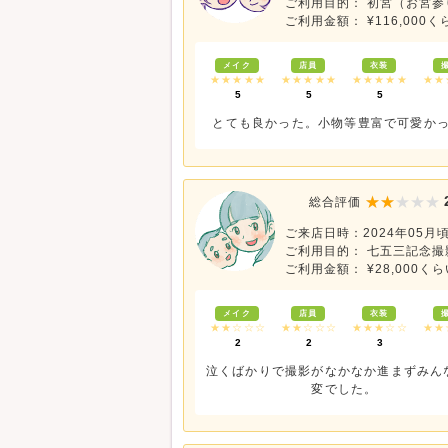
ご利用目的： 初宮（お宮参
ご利用金額： ¥116,000く
メイク
店員
衣装
★★★★★
★★★★★
★★★★★
★★
5
5
5
とても良かった。小物等豊富で可愛か
総合評価
ご来店日時：2024年05月
ご利用目的： 七五三記念撮
ご利用金額： ¥28,000くら
メイク
店員
衣装
★★☆☆☆
★★☆☆☆
★★★☆☆
★★
2
2
3
泣くばかりで撮影がなかなか進まずみん
変でした。