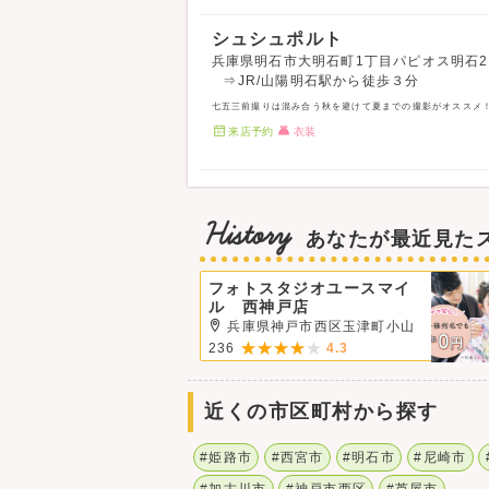
シュシュポルト
兵庫県明石市大明石町1丁目パピオス明石2
⇒JR/山陽明石駅から徒歩３分
七五三前撮りは混み合う秋を避けて夏までの撮影がオススメ！合
来店予約
衣装
History
あなたが最近見た
フォトスタジオユースマイ
ル 西神戸店
兵庫県神戸市西区玉津町小山
236
4.3
近くの市区町村から探す
#姫路市
#西宮市
#明石市
#尼崎市
#加古川市
#神戸市西区
#芦屋市