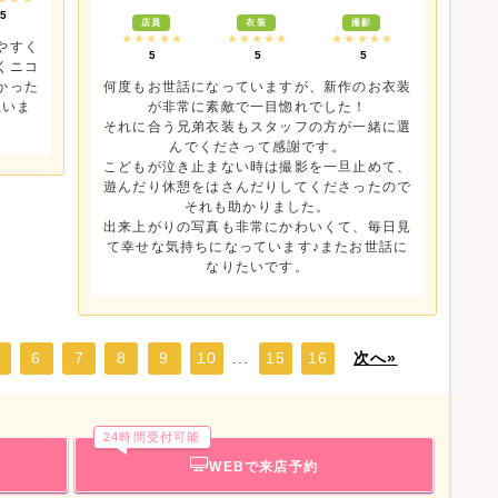
5
店員
衣装
撮影
★★★★★
★★★★★
★★★★★
やすく
5
5
5
くニコ
かった
何度もお世話になっていますが、新作のお衣装
思いま
が非常に素敵で一目惚れでした！
それに合う兄弟衣装もスタッフの方が一緒に選
んでくださって感謝です。
こどもが泣き止まない時は撮影を一旦止めて、
遊んだり休憩をはさんだりしてくださったので
それも助かりました。
出来上がりの写真も非常にかわいくて、毎日見
て幸せな気持ちになっています♪またお世話に
なりたいです。
6
7
8
9
10
...
15
16
次へ»
24時間受付可能
WEBで来店予約