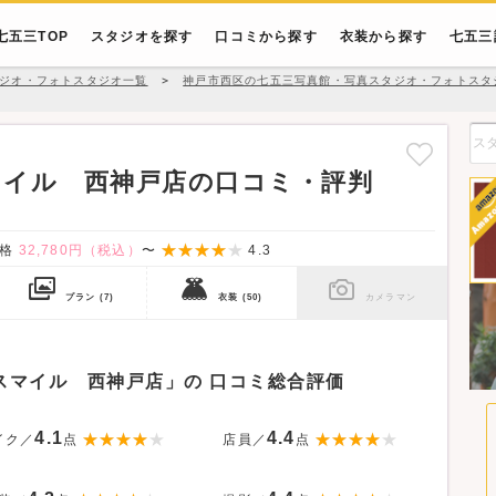
七五三TOP
スタジオを探す
口コミから探す
衣装から探す
七五三
ジオ・フォトスタジオ一覧
＞
神戸市西区の七五三写真館・写真スタジオ・フォトスタ
イル 西神戸店の口コミ・評判
価格
32,780円（税込）
〜
4.3
プラン
(7)
衣装
(50)
カメラマン
スマイル 西神戸店」の
口コミ総合評価
4.1
4.4
イク／
点
店員／
点