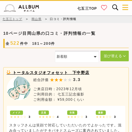
七五三TOP
七五三トップ
＞
岡山県
＞
口コミ・評判情報
10ページ目岡山県の口コミ・評判情報の一覧
522
全
件中 181～200件
並び替える
トータルスタジオフォセット 下中野店
3.3
総合評価
ご来店日時：2023年12月頃
ご利用目的： 七五三記念撮影
ご利用金額： ¥59,000くらい
メイク
店員
衣装
撮影
★★★☆☆
3
★★★★☆
4
★★★☆☆
3
★★★☆☆
3
スタッフさんは笑顔で対応していただいたのでよかったです。混
み合っていましたがテキパキとスムーズに案内されていました。