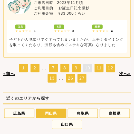
ご来店日時：2023年11月頃
ご利用目的： お誕生日記念撮影
ご利用金額： ¥33,000くらい
店員
衣装
撮影
★★★☆☆
3
★★★☆☆
3
★★★★☆
4
子どもが人見知りでぐずってしまいましたが、上手くタイミング
を取ってくださり、涙顔も含めてステキな写真になりました
1
2
...
7
8
9
10
11
12
«前へ
次へ»
13
...
26
27
近くのエリアから探す
広島県
岡山県
鳥取県
島根県
山口県