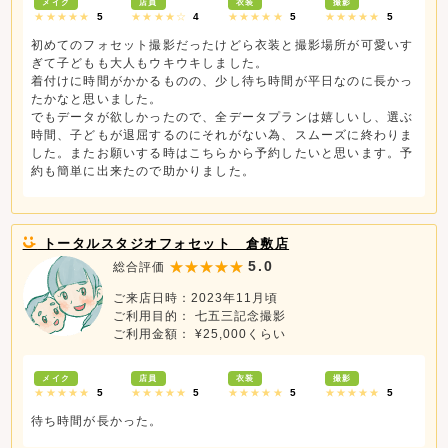
メイク
店員
衣装
撮影
★★★★★
5
★★★★☆
4
★★★★★
5
★★★★★
5
初めてのフォセット撮影だったけどら衣装と撮影場所が可愛いす
ぎて子どもも大人もウキウキしました。
着付けに時間がかかるものの、少し待ち時間が平日なのに長かっ
たかなと思いました。
でもデータが欲しかったので、全データプランは嬉しいし、選ぶ
時間、子どもが退屈するのにそれがない為、スムーズに終わりま
した。またお願いする時はこちらから予約したいと思います。予
約も簡単に出来たので助かりました。
トータルスタジオフォセット 倉敷店
5.0
総合評価
ご来店日時：2023年11月頃
ご利用目的： 七五三記念撮影
ご利用金額： ¥25,000くらい
メイク
店員
衣装
撮影
★★★★★
5
★★★★★
5
★★★★★
5
★★★★★
5
待ち時間が長かった。