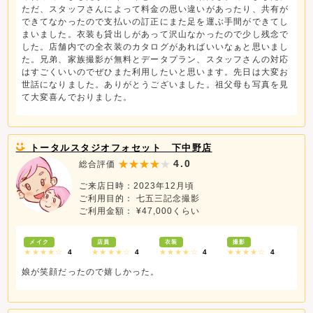
ただ、スタッフさんによって料金の思い違いがあったり、共有が
できてなかったので支払いの訂正にまた足を運ぶ手間ができてし
まいました。衣装も貸出しがあって沢山なかったので少し残念で
した。店舗内での全衣装のカタログがあればいいなぁと思いまし
た。兄弟、家族撮影が無料とデータプラン、スタッフさんの対応
はすごくいいのでぜひまた利用したいと思います。先日は大変お
世話になりました。ありがとうございました。祖父母も写真を見
て大変喜んでおりました。
トータルスタジオフォセット 下中野店
4.0
総合評価
ご来店日時：2023年12月頃
ご利用目的： 七五三記念撮影
ご利用金額： ¥47,000くらい
メイク
店員
衣装
撮影
★★★★☆
4
★★★★☆
4
★★★★☆
4
★★★★☆
4
娘が笑顔だったので嬉しかった。