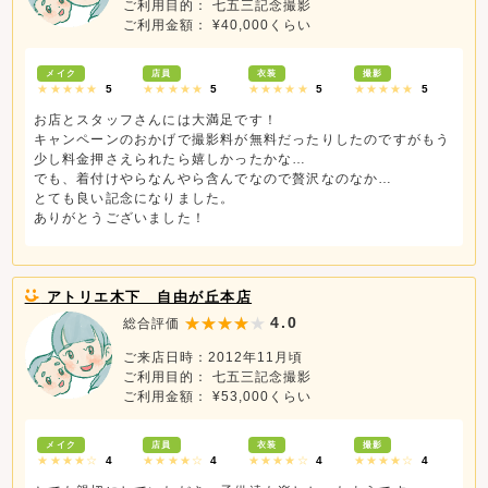
ご利用目的： 七五三記念撮影
ご利用金額： ¥40,000くらい
メイク
店員
衣装
撮影
★★★★★
5
★★★★★
5
★★★★★
5
★★★★★
5
お店とスタッフさんには大満足です！
キャンペーンのおかげで撮影料が無料だったりしたのですがもう
少し料金押さえられたら嬉しかったかな…
でも、着付けやらなんやら含んでなので贅沢なのなか…
とても良い記念になりました。
ありがとうございました！
アトリエ木下 自由が丘本店
4.0
総合評価
ご来店日時：2012年11月頃
ご利用目的： 七五三記念撮影
ご利用金額： ¥53,000くらい
メイク
店員
衣装
撮影
★★★★☆
4
★★★★☆
4
★★★★☆
4
★★★★☆
4