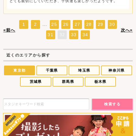
とても親切にしていただき、子供達も楽しかったようです。
1
2
...
25
26
27
28
29
30
«前へ
次へ»
31
32
33
34
近くのエリアから探す
東京都
千葉県
埼玉県
神奈川県
茨城県
群馬県
栃木県
検索する