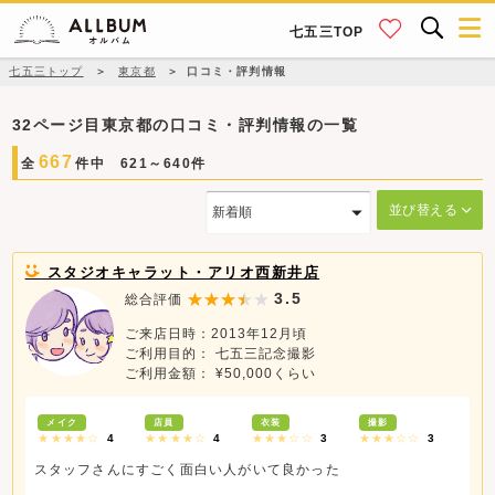
七五三TOP
七五三トップ
＞
東京都
＞
口コミ・評判情報
32ページ目東京都の口コミ・評判情報の一覧
667
全
件中 621～640件
並び替える
スタジオキャラット・アリオ西新井店
3.5
総合評価
ご来店日時：2013年12月頃
ご利用目的： 七五三記念撮影
ご利用金額： ¥50,000くらい
メイク
店員
衣装
撮影
★★★★☆
4
★★★★☆
4
★★★☆☆
3
★★★☆☆
3
スタッフさんにすごく面白い人がいて良かった