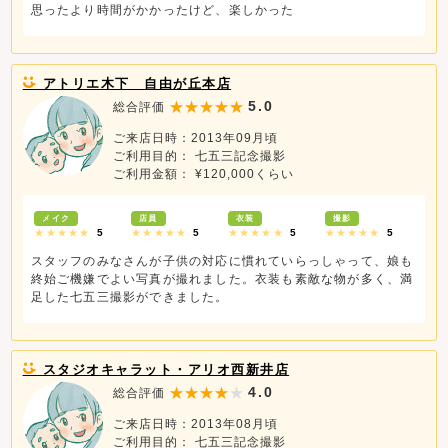
思ったより時間がかかったけど、楽しかった
アトリエ木下 自由が丘本店
5.0
総合評価
ご来店日時：2013年09月頃
ご利用目的： 七五三記念撮影
ご利用金額： ¥120,000くらい
メイク
店員
衣装
撮影
★★★★★
5
★★★★★
5
★★★★★
5
★★★★★
5
スタッフのみなさんが子供の対応に慣れていらっしゃって、娘も
終始ご機嫌でよい写真が撮れました。衣装も素敵な物が多く、満
足した七五三撮影ができました。
スタジオキャラット・アリオ西新井店
4.0
総合評価
ご来店日時：2013年08月頃
ご利用目的： 七五三記念撮影