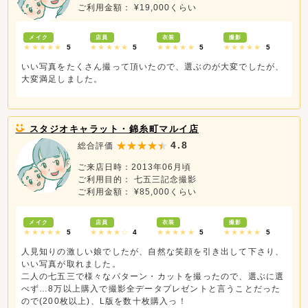
ご利用金額： ¥19,000くらい
メイク
店員
衣装
撮影
★★★★★
5
★★★★★
5
★★★★★
5
★★★★★
5
いい写真をたくさん撮って頂いたので、選ぶのが大変でしたが、
大変満足しました。
スタジオキャラット・錦糸町マルイ店
4.8
総合評価
ご来店日時：2013年06月頃
ご利用目的： 七五三記念撮影
ご利用金額： ¥85,000くらい
メイク
店員
衣装
撮影
★★★★★
5
★★★★☆
4
★★★★★
5
★★★★★
5
人見知りの激しい娘でしたが、自然な笑顔を引き出して下さり、
いい写真が取れました。
二人の七五三で様々なパターン・カットを撮ったので、選ぶに選
べず…8万以上購入で撮影全データプレゼントと言うことだった
ので(200枚以上)、L版を数十枚購入っ！