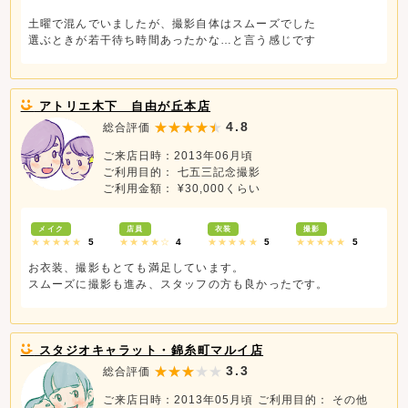
土曜で混んでいましたが、撮影自体はスムーズでした
選ぶときが若干待ち時間あったかな…と言う感じです
アトリエ木下 自由が丘本店
4.8
総合評価
ご来店日時：2013年06月頃
ご利用目的： 七五三記念撮影
ご利用金額： ¥30,000くらい
メイク
店員
衣装
撮影
★★★★★
5
★★★★☆
4
★★★★★
5
★★★★★
5
お衣装、撮影もとても満足しています。
スムーズに撮影も進み、スタッフの方も良かったです。
スタジオキャラット・錦糸町マルイ店
3.3
総合評価
ご来店日時：2013年05月頃
ご利用目的： その他