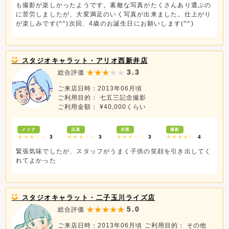
も撮影が楽しかったようです。素敵な写真がたくさんあり選ぶの
に苦労しましたが、大変満足のいく写真が出来ました。仕上がり
が楽しみです(^^)次回、4歳のお誕生日にお願いします(^^)
スタジオキャラット・アリオ西新井店
3.3
総合評価
ご来店日時：2013年06月頃
ご利用目的： 七五三記念撮影
ご利用金額： ¥40,000くらい
メイク
店員
衣装
撮影
★★★☆☆
3
★★★☆☆
3
★★★☆☆
3
★★★★☆
4
緊張気味でしたが、スタッフがうまく子供の笑顔を引き出してく
れてよかった
スタジオキャラット・二子玉川ライズ店
5.0
総合評価
ご来店日時：2013年06月頃
ご利用目的： その他