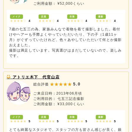
ご利用金額： ¥52,000くらい
メイク
店員
衣装
撮影
★★★★☆
4
★★★★☆
4
★★★★☆
4
★★★★☆
4
7歳の七五三の為、家族みんなで着物を着て撮影しました。着付
けやヘアーも手際よくやっていただいたり、下の子（1歳11ヶ
月）がぐずっていたけれど、色々あやしていただいて何とか撮影
おえました。
撮影は満足しています。写真選びはまだしていないので、楽しみ
です。
アトリエ木下 代官山店
5.0
総合評価
ご来店日時：2013年06月頃
ご利用目的： 七五三記念撮影
ご利用金額： ¥33,000くらい
メイク
店員
衣装
撮影
★★★★★
5
★★★★★
5
★★★★★
5
★★★★★
5
とても綺麗なスタジオで、スタッフの方も皆さん感じが良く、娘