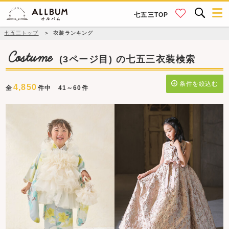
七五三TOP
七五三トップ
＞
衣装ランキング
Costume
(3ページ目) の七五三衣装検索
条件を絞込む
4,850
全
件中 41～60件