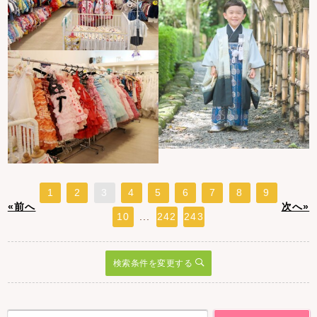
1
2
3
4
5
6
7
8
9
«前へ
次へ»
10
...
242
243
検索条件を変更する